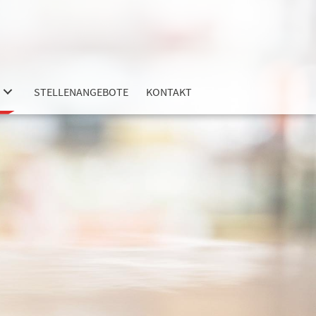
STELLENANGEBOTE
KONTAKT